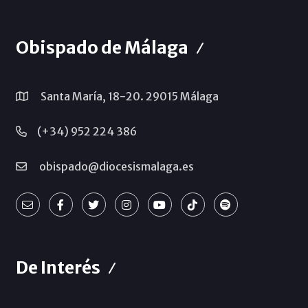
Obispado de Málaga
Santa María, 18-20. 29015 Málaga
(+34) 952 224 386
obispado@diocesismalaga.es
De Interés