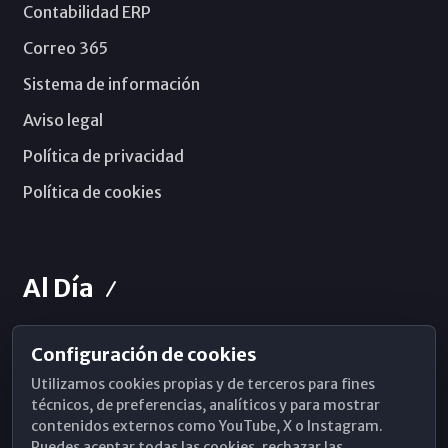
Contabilidad ERP
Correo 365
Sistema de información
Aviso legal
Política de privacidad
Política de cookies
Al Día
Configuración de cookies
Horarios de Misa
Utilizamos cookies propias y de terceros para fines
Hemeroteca
técnicos, de preferencias, analíticos y para mostrar
contenidos externos como YouTube, X o Instagram.
WhatsApp
Puedes aceptar todas las cookies, rechazar las