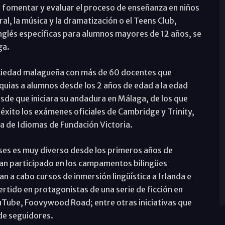
a fomentar y evaluar el proceso de enseñanza en niños
al, la música y la dramatización o el Teens Club,
inglés específicas para alumnos mayores de 12 años, se
ga.
sociedad malagueña con más de 60 docentes que
quias a alumnos desde los 2 años de edad a la edad
sde que iniciara su andadura en Málaga, de los que
éxito los exámenes oficiales de Cambridge y Trinity,
la de Idiomas de Fundación Victoria.
ases es muy diverso desde los primeros años de
han participado en los campamentos bilingües
n a cabo cursos de inmersión lingüística a Irlanda e
ertido en protagonistas de una serie de ficción en
uTube, Foovywood Road; entre otras iniciativas que
de seguidores.