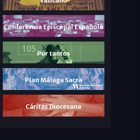
Conferencia Episcopal Española
Por tantos
Plan Málaga Sacra
Cáritas Diocesana