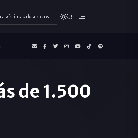
 a víctimas de abusos
a
ás de 1.500