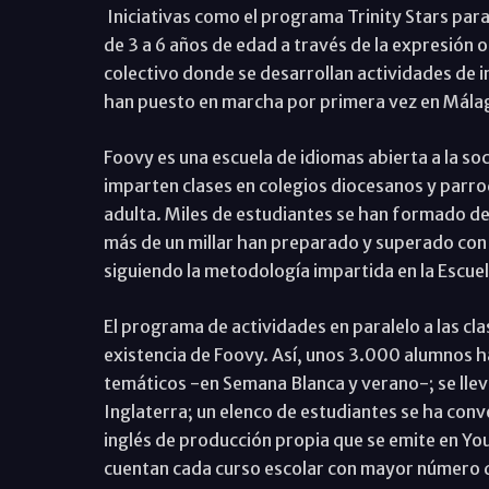
Iniciativas como el programa Trinity Stars par
de 3 a 6 años de edad a través de la expresión or
colectivo donde se desarrollan actividades de 
han puesto en marcha por primera vez en Mála
Foovy es una escuela de idiomas abierta a la 
imparten clases en colegios diocesanos y parro
adulta. Miles de estudiantes se han formado de
más de un millar han preparado y superado con 
siguiendo la metodología impartida en la Escue
El programa de actividades en paralelo a las cl
existencia de Foovy. Así, unos 3.000 alumnos 
temáticos -en Semana Blanca y verano-; se lleva
Inglaterra; un elenco de estudiantes se ha conv
inglés de producción propia que se emite en Yo
cuentan cada curso escolar con mayor número 