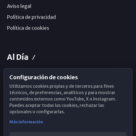
Aviso legal
Política de privacidad
Política de cookies
Al Día
Configuración de cookies
Horarios de Misa
Utilizamos cookies propias y de terceros para fines
Hemeroteca
técnicos, de preferencias, analíticos y para mostrar
contenidos externos como YouTube, X o Instagram.
WhatsApp
Puedes aceptar todas las cookies, rechazar las
opcionales o configurarlas.
Más información