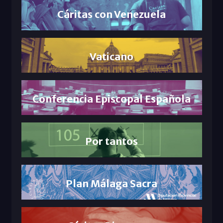
Cáritas con Venezuela
Vaticano
Conferencia Episcopal Española
Por tantos
Plan Málaga Sacra