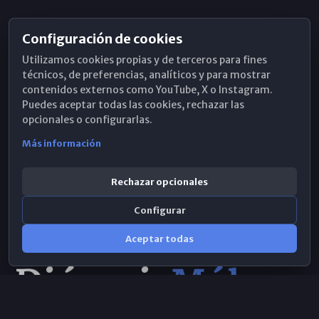
Configuración de cookies
Horarios de Misa
Utilizamos cookies propias y de terceros para fines
Hemeroteca
técnicos, de preferencias, analíticos y para mostrar
contenidos externos como YouTube, X o Instagram.
WhatsApp
Puedes aceptar todas las cookies, rechazar las
opcionales o configurarlas.
Más información
Rechazar opcionales
Configurar
Aceptar todas
Consulta IA
×