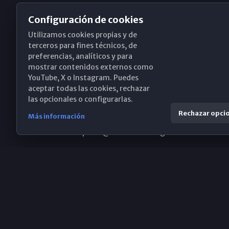
Configuración de cookies
Utilizamos cookies propias y de
Obispado de Málaga
terceros para fines técnicos, de
preferencias, analíticos y para
mostrar contenidos externos como
YouTube, X o Instagram. Puedes
Santa María, 18-20. 29015 Málaga
aceptar todas las cookies, rechazar
las opcionales o configurarlas.
(+34) 952 224 386
Rechazar opci
Más información
obispado@diocesismalaga.es