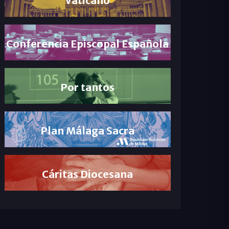
Conferencia Episcopal Española
Por tantos
Plan Málaga Sacra
Cáritas Diocesana