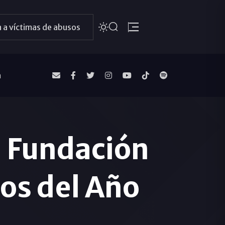
 a víctimas de abusos
a
a Fundación
os del Año