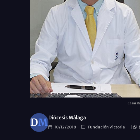
César R
Diócesis Málaga
10/12/2018
Fundación Victoria
|