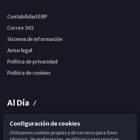
Contabilidad ERP
Correo 365
Sistema de información
Aviso legal
Política de privacidad
Política de cookies
Al Día
Configuración de cookies
Horarios de Misa
Utilizamos cookies propias y de terceros para fines
Hemeroteca
técnicos, de preferencias, analíticos y para mostrar