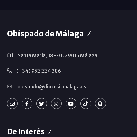
Obispado de Málaga
Santa María, 18-20. 29015 Málaga
(+34) 952 224 386
obispado@diocesismalaga.es
De Interés