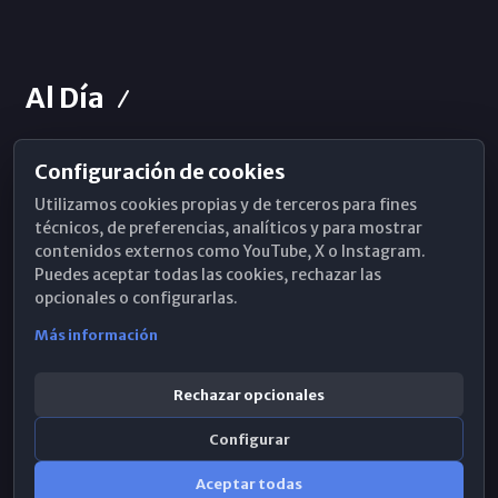
Al Día
Configuración de cookies
Horarios de Misa
Utilizamos cookies propias y de terceros para fines
Hemeroteca
técnicos, de preferencias, analíticos y para mostrar
contenidos externos como YouTube, X o Instagram.
WhatsApp
Puedes aceptar todas las cookies, rechazar las
opcionales o configurarlas.
Más información
Rechazar opcionales
Configurar
Aceptar todas