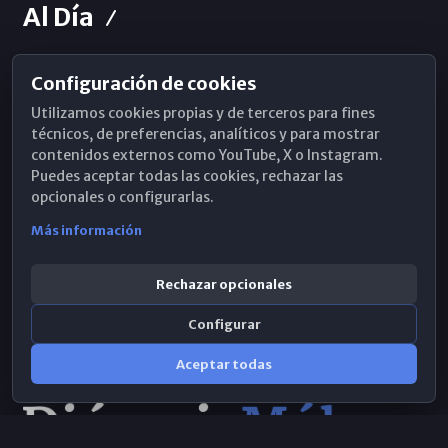
Al Día
Configuración de cookies
Horarios de Misa
Utilizamos cookies propias y de terceros para fines
Hemeroteca
técnicos, de preferencias, analíticos y para mostrar
contenidos externos como YouTube, X o Instagram.
WhatsApp
Puedes aceptar todas las cookies, rechazar las
opcionales o configurarlas.
Más información
Rechazar opcionales
Configurar
Aceptar todas