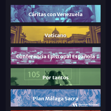
Cáritas con Venezuela
Vaticano
Conferencia Episcopal Española
Por tantos
Plan Málaga Sacra