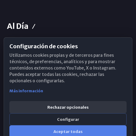
Al Día
Configuración de cookies
Horarios de Misa
Utilizamos cookies propias y de terceros para fines
Hemeroteca
técnicos, de preferencias, analíticos y para mostrar
contenidos externos como YouTube, X o Instagram.
WhatsApp
Puedes aceptar todas las cookies, rechazar las
opcionales o configurarlas.
Más información
Rechazar opcionales
Configurar
Aceptar todas