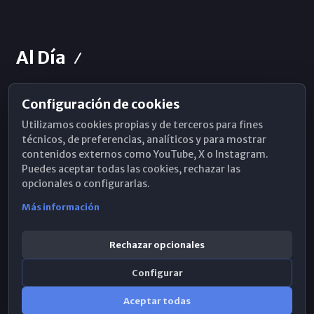
Al Día
Configuración de cookies
Horarios de Misa
Utilizamos cookies propias y de terceros para fines
Hemeroteca
técnicos, de preferencias, analíticos y para mostrar
contenidos externos como YouTube, X o Instagram.
WhatsApp
Puedes aceptar todas las cookies, rechazar las
opcionales o configurarlas.
Más información
Rechazar opcionales
Configurar
Aceptar todas