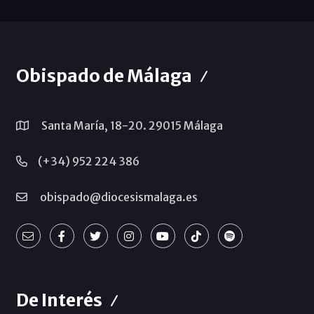
Obispado de Málaga
Santa María, 18-20. 29015 Málaga
(+34) 952 224 386
obispado@diocesismalaga.es
De Interés