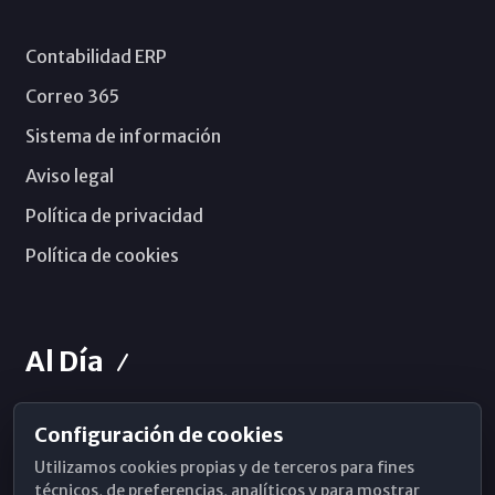
Contabilidad ERP
Correo 365
Sistema de información
Aviso legal
Política de privacidad
Política de cookies
Al Día
Configuración de cookies
Horarios de Misa
Utilizamos cookies propias y de terceros para fines
Hemeroteca
técnicos, de preferencias, analíticos y para mostrar