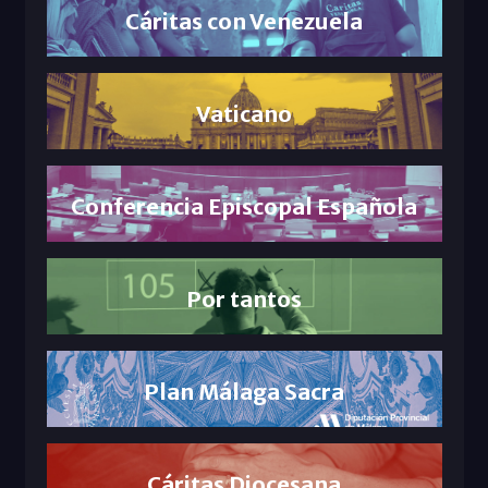
Cáritas con Venezuela
Vaticano
Conferencia Episcopal Española
Por tantos
Plan Málaga Sacra
Cáritas Diocesana