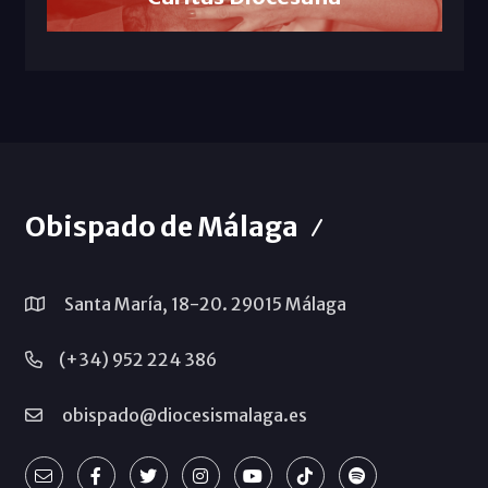
Obispado de Málaga
Santa María, 18-20. 29015 Málaga
(+34) 952 224 386
obispado@diocesismalaga.es