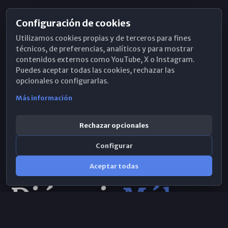
Configuración de cookies
Horarios de Misa
Utilizamos cookies propias y de terceros para fines
Hemeroteca
técnicos, de preferencias, analíticos y para mostrar
contenidos externos como YouTube, X o Instagram.
WhatsApp
Puedes aceptar todas las cookies, rechazar las
opcionales o configurarlas.
Más información
Rechazar opcionales
Configurar
Aceptar todas
Consulta IA
×