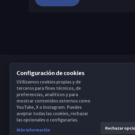
Configuración de cookies
Utilizamos cookies propias y de
Obispado de Málaga
terceros para fines técnicos, de
preferencias, analíticos y para
mostrar contenidos externos como
YouTube, X o Instagram. Puedes
Santa María, 18-20. 29015 Málaga
aceptar todas las cookies, rechazar
las opcionales o configurarlas.
(+34) 952 224 386
Rechazar opci
Más información