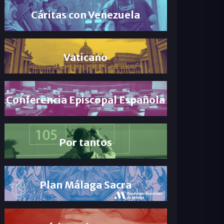
Cáritas con Venezuela
Vaticano
Conferencia Episcopal Española
Por tantos
Plan Málaga Sacra