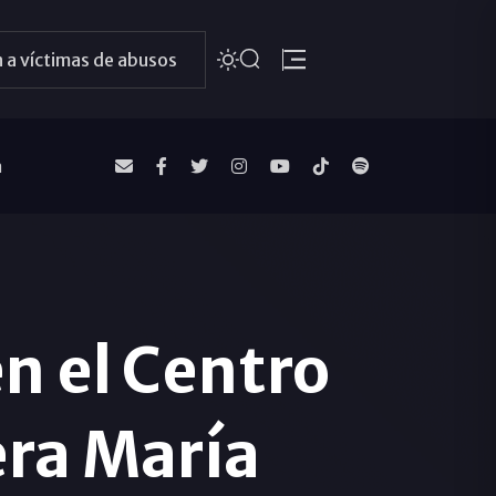
 a víctimas de abusos
a
n el Centro
era María