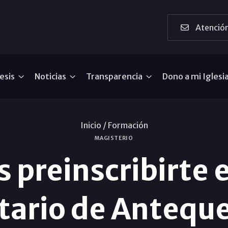
Atención
esis
Noticias
Transparencia
Dono a mi Iglesi
Inicio /
Formación
MAGISTERIO
 preinscribirte e
tario de Antequ