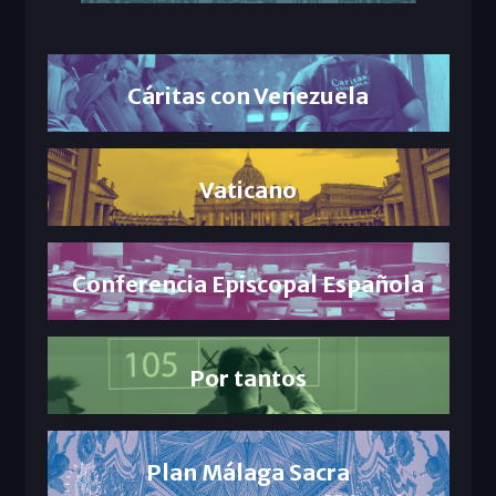
Cáritas con Venezuela
Vaticano
Conferencia Episcopal Española
Por tantos
Plan Málaga Sacra