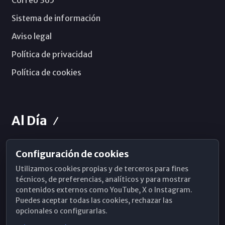
Correo 365
Sistema de información
Aviso legal
Política de privacidad
Política de cookies
Al Día
Configuración de cookies
Horarios de Misa
Utilizamos cookies propias y de terceros para fines
Hemeroteca
técnicos, de preferencias, analíticos y para mostrar
contenidos externos como YouTube, X o Instagram.
WhatsApp
Puedes aceptar todas las cookies, rechazar las
opcionales o configurarlas.