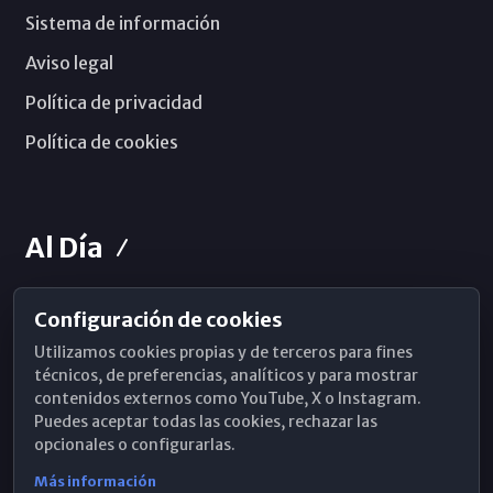
Sistema de información
Aviso legal
Política de privacidad
Política de cookies
Al Día
Configuración de cookies
Horarios de Misa
Utilizamos cookies propias y de terceros para fines
Hemeroteca
técnicos, de preferencias, analíticos y para mostrar
contenidos externos como YouTube, X o Instagram.
WhatsApp
Puedes aceptar todas las cookies, rechazar las
opcionales o configurarlas.
Más información