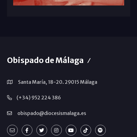
Obispado de Málaga
Santa María, 18-20. 29015 Málaga
(+34) 952 224 386
obispado@diocesismalaga.es