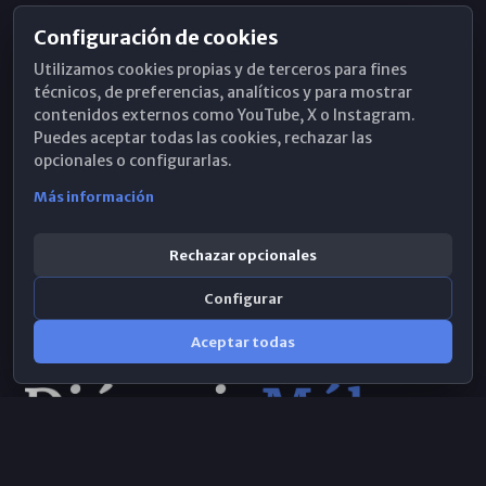
Configuración de cookies
Horarios de Misa
Utilizamos cookies propias y de terceros para fines
Hemeroteca
técnicos, de preferencias, analíticos y para mostrar
contenidos externos como YouTube, X o Instagram.
WhatsApp
Puedes aceptar todas las cookies, rechazar las
opcionales o configurarlas.
Más información
Rechazar opcionales
Configurar
Aceptar todas
Consulta IA
×
© 2026 Obispado de Málaga
Selecciona el área y realiza tu consulta