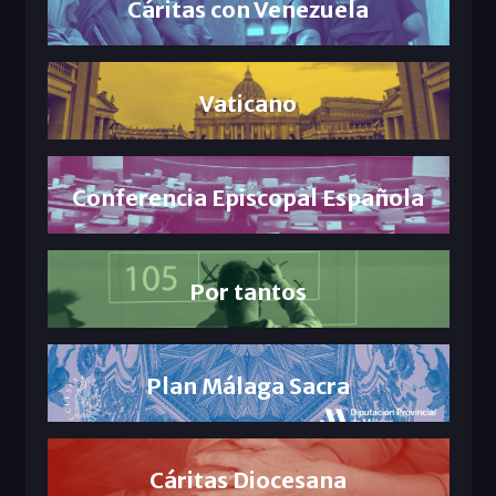
Cáritas con Venezuela
Vaticano
Conferencia Episcopal Española
Por tantos
Plan Málaga Sacra
Cáritas Diocesana