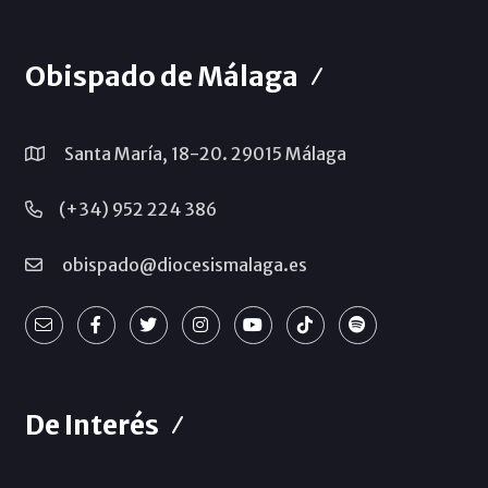
Obispado de Málaga
Santa María, 18-20. 29015 Málaga
(+34) 952 224 386
obispado@diocesismalaga.es
De Interés