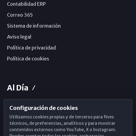
Contabilidad ERP
Correo 365
Sistema de información
Aviso legal
Política de privacidad
Política de cookies
Al Día
Configuración de cookies
Horarios de Misa
Utilizamos cookies propias y de terceros para fines
Hemeroteca
técnicos, de preferencias, analíticos y para mostrar
contenidos externos como YouTube, X o Instagram.
WhatsApp