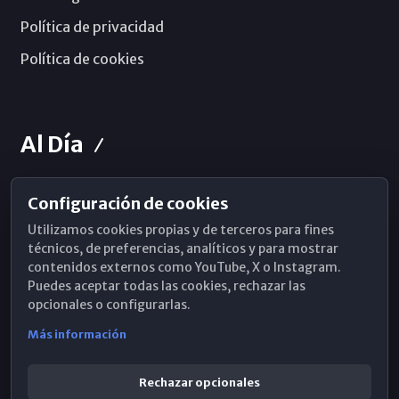
Política de privacidad
Política de cookies
Al Día
Configuración de cookies
Horarios de Misa
Utilizamos cookies propias y de terceros para fines
Hemeroteca
técnicos, de preferencias, analíticos y para mostrar
contenidos externos como YouTube, X o Instagram.
WhatsApp
Puedes aceptar todas las cookies, rechazar las
opcionales o configurarlas.
Más información
Rechazar opcionales