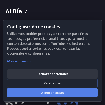
Al Día
Configuración de cookies
Horarios de Misa
Utilizamos cookies propias y de terceros para fines
Hemeroteca
técnicos, de preferencias, analíticos y para mostrar
contenidos externos como YouTube, X o Instagram.
WhatsApp
Puedes aceptar todas las cookies, rechazar las
opcionales o configurarlas.
Más información
Rechazar opcionales
Configurar
Aceptar todas