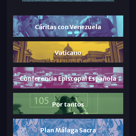
Cáritas con Venezuela
Vaticano
Conferencia Episcopal Española
Por tantos
Plan Málaga Sacra