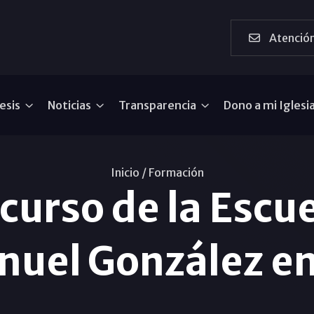
Atención
esis
Noticias
Transparencia
Dono a mi Iglesi
Inicio /
Formación
curso de la Escu
uel González en