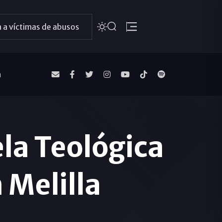
 a víctimas de abusos
a
ela Teológica
 Melilla