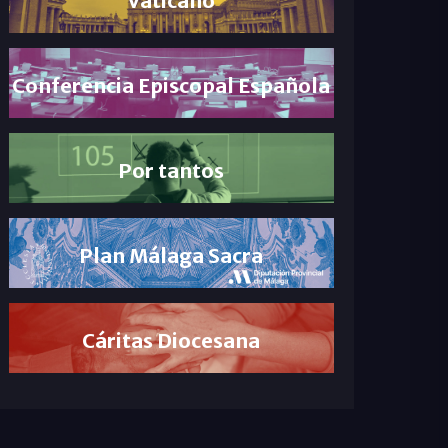
Conferencia Episcopal Española
Por tantos
Plan Málaga Sacra
Cáritas Diocesana