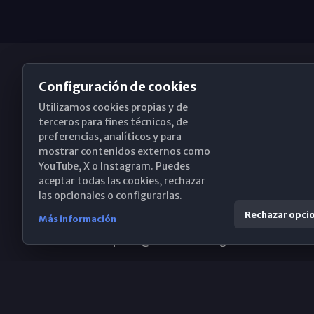
Configuración de cookies
Utilizamos cookies propias y de
Obispado de Málaga
terceros para fines técnicos, de
preferencias, analíticos y para
mostrar contenidos externos como
YouTube, X o Instagram. Puedes
Santa María, 18-20. 29015 Málaga
aceptar todas las cookies, rechazar
las opcionales o configurarlas.
(+34) 952 224 386
Rechazar opci
Más información
obispado@diocesismalaga.es