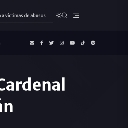
 a víctimas de abusos
a
 Cardenal
án