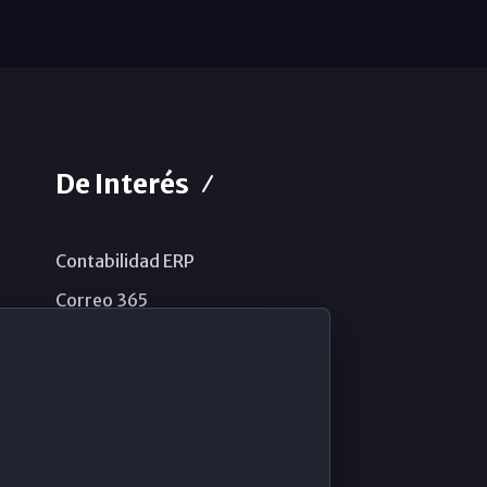
De Interés
Contabilidad ERP
Correo 365
Sistema de información
Aviso legal
Política de privacidad
Política de cookies