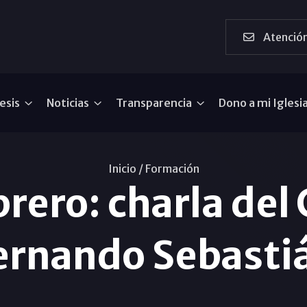
Atención
esis
Noticias
Transparencia
Dono a mi Iglesi
Inicio /
Formación
brero: charla del
ernando Sebasti