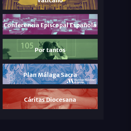
Conferencia Episcopal Española
Por tantos
Plan Málaga Sacra
Cáritas Diocesana