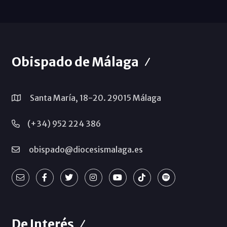
Obispado de Málaga
Santa María, 18-20. 29015 Málaga
(+34) 952 224 386
obispado@diocesismalaga.es
De Interés