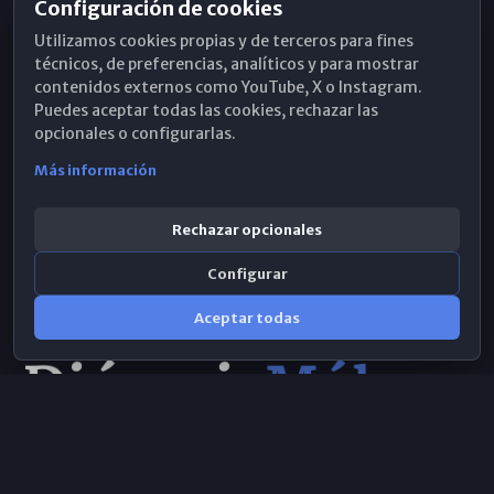
Configuración de cookies
Horarios de Misa
Utilizamos cookies propias y de terceros para fines
Hemeroteca
técnicos, de preferencias, analíticos y para mostrar
contenidos externos como YouTube, X o Instagram.
WhatsApp
Puedes aceptar todas las cookies, rechazar las
opcionales o configurarlas.
Más información
Rechazar opcionales
Configurar
Aceptar todas
Consulta IA
×
Selecciona el área y realiza tu consulta
© 2026 Obispado de Málaga