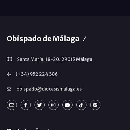
Obispado de Málaga
Santa María, 18-20. 29015 Málaga
(+34) 952 224 386
obispado@diocesismalaga.es