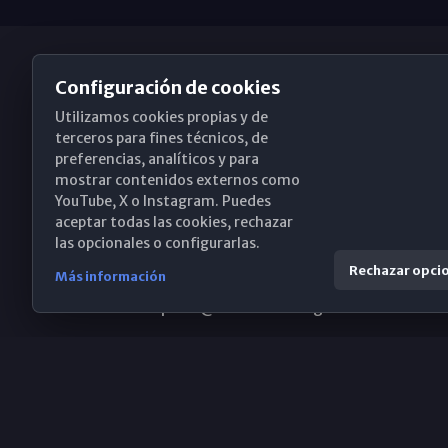
Configuración de cookies
Utilizamos cookies propias y de
Obispado de Málaga
terceros para fines técnicos, de
preferencias, analíticos y para
mostrar contenidos externos como
YouTube, X o Instagram. Puedes
Santa María, 18-20. 29015 Málaga
aceptar todas las cookies, rechazar
las opcionales o configurarlas.
(+34) 952 224 386
Rechazar opci
Más información
obispado@diocesismalaga.es