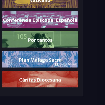
Conferencia Episcopal Española
Por tantos
Plan Málaga Sacra
Cáritas Diocesana