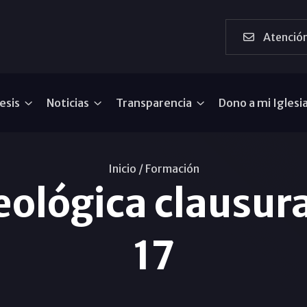
Atención
esis
Noticias
Transparencia
Dono a mi Iglesi
Inicio /
Formación
eológica clausura
17