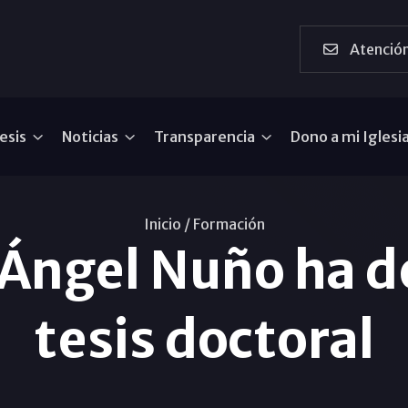
Atención
esis
Noticias
Transparencia
Dono a mi Iglesi
Inicio /
Formación
 Ángel Nuño ha 
tesis doctoral