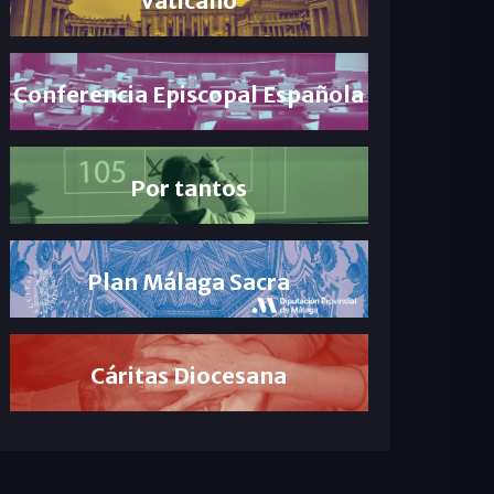
Conferencia Episcopal Española
Por tantos
Plan Málaga Sacra
Cáritas Diocesana