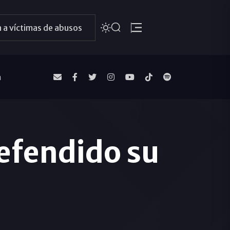
 a víctimas de abusos
a
defendido su