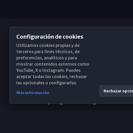
Configuración de cookies
Utilizamos cookies propias y de
Obispado de Málaga
terceros para fines técnicos, de
preferencias, analíticos y para
mostrar contenidos externos como
YouTube, X o Instagram. Puedes
Santa María, 18-20. 29015 Málaga
aceptar todas las cookies, rechazar
las opcionales o configurarlas.
(+34) 952 224 386
Rechazar opci
Más información
obispado@diocesismalaga.es