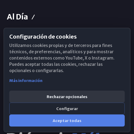
Al Día
Configuración de cookies
Horarios de Misa
Utilizamos cookies propias y de terceros para fines
Hemeroteca
técnicos, de preferencias, analíticos y para mostrar
contenidos externos como YouTube, X o Instagram.
WhatsApp
Puedes aceptar todas las cookies, rechazar las
opcionales o configurarlas.
Más información
Rechazar opcionales
Configurar
Aceptar todas