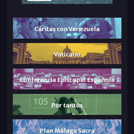
Cáritas con Venezuela
Vaticano
Conferencia Episcopal Española
Por tantos
Plan Málaga Sacra