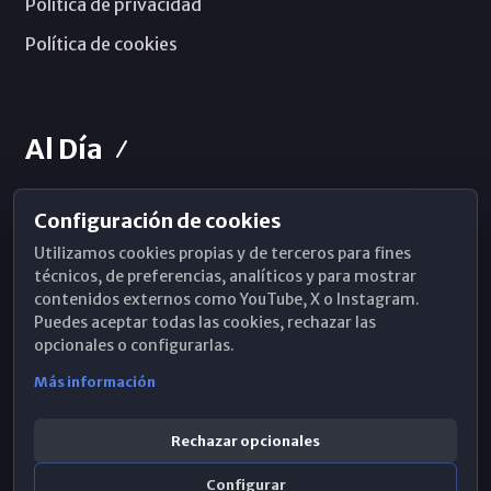
Política de privacidad
Política de cookies
Al Día
Configuración de cookies
Horarios de Misa
Utilizamos cookies propias y de terceros para fines
Hemeroteca
técnicos, de preferencias, analíticos y para mostrar
contenidos externos como YouTube, X o Instagram.
WhatsApp
Puedes aceptar todas las cookies, rechazar las
opcionales o configurarlas.
Más información
Rechazar opcionales
Configurar