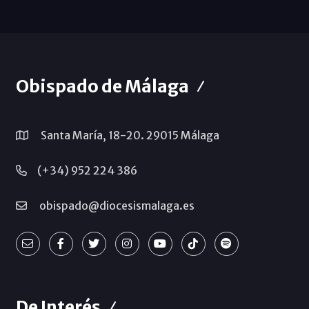
Obispado de Málaga
Santa María, 18-20. 29015 Málaga
(+34) 952 224 386
obispado@diocesismalaga.es
De Interés