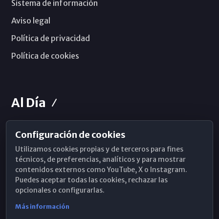
Sistema de información
Aviso legal
Política de privacidad
Política de cookies
Al Día
Configuración de cookies
Horarios de Misa
Utilizamos cookies propias y de terceros para fines
Hemeroteca
técnicos, de preferencias, analíticos y para mostrar
contenidos externos como YouTube, X o Instagram.
WhatsApp
Puedes aceptar todas las cookies, rechazar las
opcionales o configurarlas.
Más información