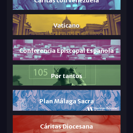
Cáritas con Venezuela
Vaticano
Conferencia Episcopal Española
Por tantos
Plan Málaga Sacra
Cáritas Diocesana