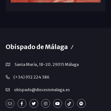
Obispado de Málaga
Santa María, 18-20. 29015 Málaga
(+34) 952 224 386
obispado@diocesismalaga.es