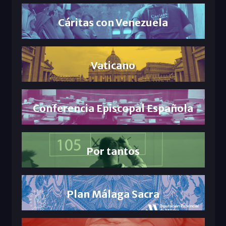
Cáritas con Venezuela
Vaticano
Conferencia Episcopal Española
Por tantos
Plan Málaga Sacra