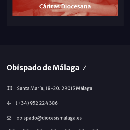
Cáritas Diocesana
Obispado de Málaga
Santa María, 18-20. 29015 Málaga
(+34) 952 224 386
obispado@diocesismalaga.es