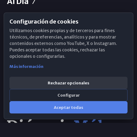
Al Día
Configuración de cookies
Horarios de Misa
Utilizamos cookies propias y de terceros para fines
Hemeroteca
técnicos, de preferencias, analíticos y para mostrar
contenidos externos como YouTube, X o Instagram.
WhatsApp
Puedes aceptar todas las cookies, rechazar las
opcionales o configurarlas.
Más información
Rechazar opcionales
Configurar
Aceptar todas
Consulta IA
×