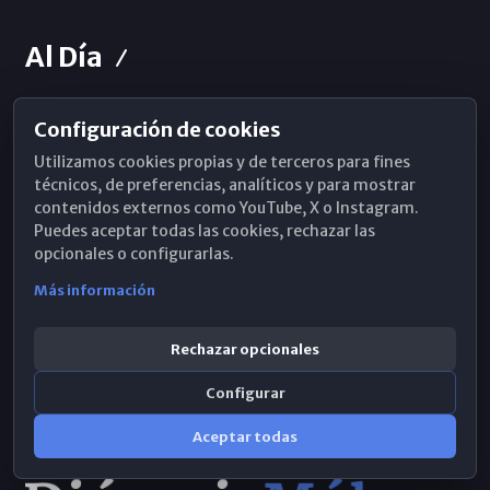
Al Día
Configuración de cookies
Horarios de Misa
Utilizamos cookies propias y de terceros para fines
Hemeroteca
técnicos, de preferencias, analíticos y para mostrar
contenidos externos como YouTube, X o Instagram.
WhatsApp
Puedes aceptar todas las cookies, rechazar las
opcionales o configurarlas.
Más información
Rechazar opcionales
Configurar
Aceptar todas