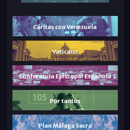
Cáritas con Venezuela
Vaticano
Conferencia Episcopal Española
Por tantos
Plan Málaga Sacra