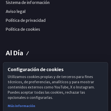
Sistema de información
Aviso legal
Política de privacidad
Política de cookies
Al Día
Configuración de cookies
Horarios de Misa
Utilizamos cookies propias y de terceros para fines
Hemeroteca
técnicos, de preferencias, analíticos y para mostrar
contenidos externos como YouTube, X o Instagram.
WhatsApp
Puedes aceptar todas las cookies, rechazar las
opcionales o configurarlas.
Más información