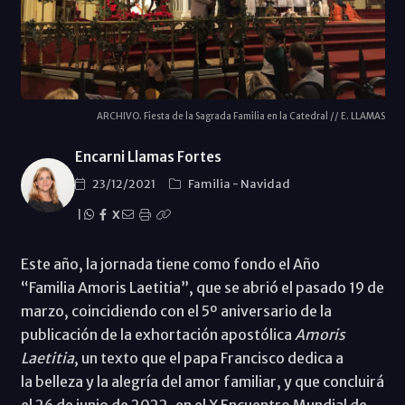
ARCHIVO. Fiesta de la Sagrada Familia en la Catedral // E. LLAMAS
Encarni Llamas Fortes
23/12/2021
Familia
-
Navidad
|
X
Este año, la jornada tiene como fondo el Año
“Familia Amoris Laetitia”, que se abrió el pasado 19 de
marzo, coincidiendo con el 5º aniversario de la
publicación de la exhortación apostólica
Amoris
Laetitia
, un texto que el papa Francisco dedica a
la belleza y la alegría del amor familiar, y que concluirá
el 26 de junio de 2022, en el X Encuentro Mundial de