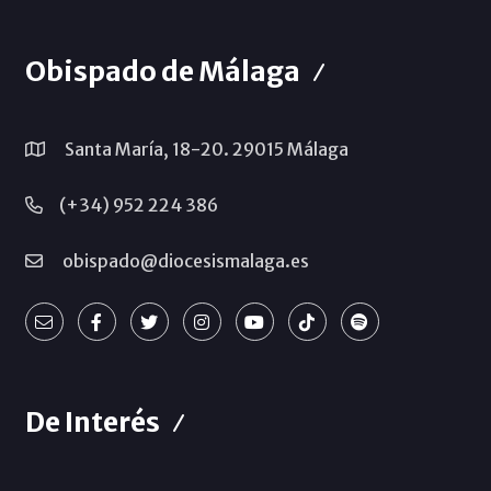
Obispado de Málaga
Santa María, 18-20. 29015 Málaga
(+34) 952 224 386
obispado@diocesismalaga.es
De Interés