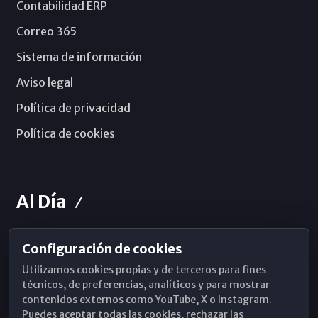
Contabilidad ERP
Correo 365
Sistema de información
Aviso legal
Política de privacidad
Política de cookies
Al Día
Configuración de cookies
Horarios de Misa
Utilizamos cookies propias y de terceros para fines
Hemeroteca
técnicos, de preferencias, analíticos y para mostrar
contenidos externos como YouTube, X o Instagram.
WhatsApp
Puedes aceptar todas las cookies, rechazar las