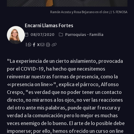
Ramón Acosta y Rosa Bejarano en el cine // S. FENOSA
Encarni Llamas Fortes
08/07/2020
Parroquias
-
Familia
|
X
"La experiencia de un cierto aislamiento, provocada
por el COVID-19, ha hecho que necesitemos
reinventar nuestras formas de presencia, como la
«presencia on line»", explica el párroco, Alfonso
Crespo, "es verdad que no poder tener un contacto
directo, no mirarnos a los ojos, no ver las reacciones
del otro ante mis palabras, puede quitar frescura y
verdad a la comunicación pero lo mejor es muchas
veces enemigo de lo bueno. El arte de lo posible debe
imponerse; por ello, hemos ofrecido un curso on line