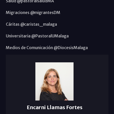
Salud @pastoralsaludMA
Migraciones @migrantesDM
Cáritas @caristas_malaga
Universitaria @PastoralUMalaga
Medios de Comunicación @DiocesisMalaga
Encarni Llamas Fortes