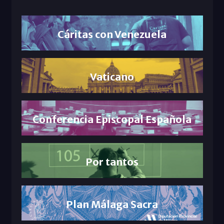
Cáritas con Venezuela
Vaticano
Conferencia Episcopal Española
Por tantos
Plan Málaga Sacra