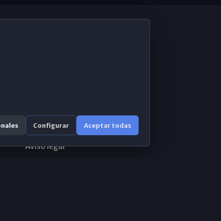
De Interés
Contabilidad ERP
Correo 365
onales
Configurar
Aceptar todas
Sistema de información
Aviso legal
Política de privacidad
Política de cookies