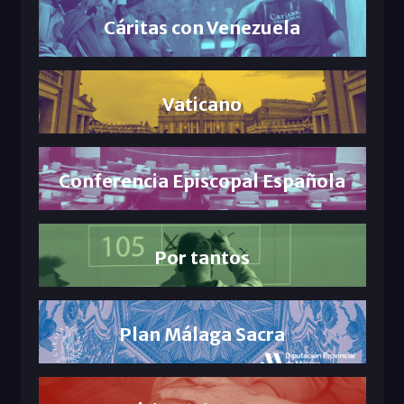
Cáritas con Venezuela
Vaticano
Conferencia Episcopal Española
Por tantos
Plan Málaga Sacra