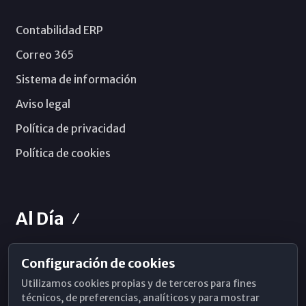
Contabilidad ERP
Correo 365
Sistema de información
Aviso legal
Política de privacidad
Política de cookies
Al Día
Configuración de cookies
Horarios de Misa
Utilizamos cookies propias y de terceros para fines
Hemeroteca
técnicos, de preferencias, analíticos y para mostrar