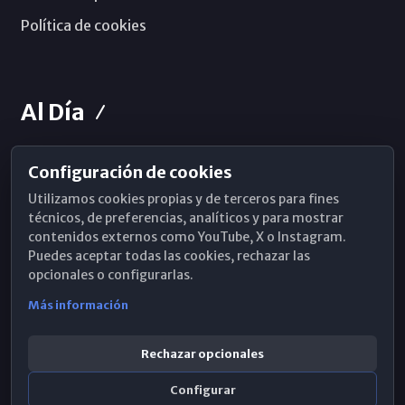
Política de cookies
Al Día
Configuración de cookies
Horarios de Misa
Utilizamos cookies propias y de terceros para fines
Hemeroteca
técnicos, de preferencias, analíticos y para mostrar
contenidos externos como YouTube, X o Instagram.
WhatsApp
Puedes aceptar todas las cookies, rechazar las
opcionales o configurarlas.
Más información
Rechazar opcionales
Configurar