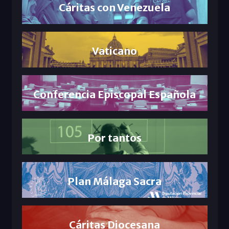
Cáritas con Venezuela
Vaticano
Conferencia Episcopal Española
Por tantos
Plan Málaga Sacra
Cáritas Diocesana