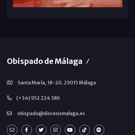
Obispado de Málaga
Santa María, 18-20. 29015 Málaga
(+34) 952 224 386
obispado@diocesismalaga.es