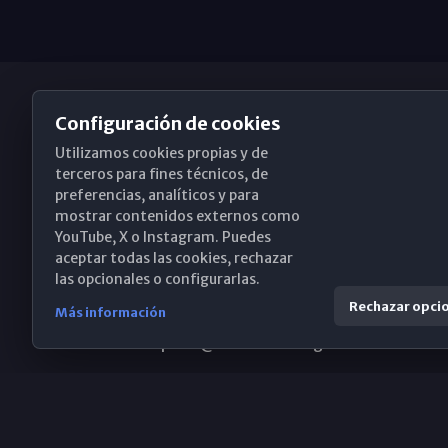
Configuración de cookies
Utilizamos cookies propias y de
Obispado de Málaga
terceros para fines técnicos, de
preferencias, analíticos y para
mostrar contenidos externos como
YouTube, X o Instagram. Puedes
Santa María, 18-20. 29015 Málaga
aceptar todas las cookies, rechazar
las opcionales o configurarlas.
(+34) 952 224 386
Rechazar opci
Más información
obispado@diocesismalaga.es