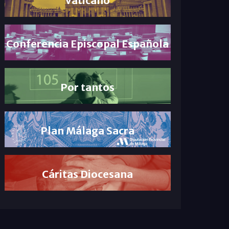
Conferencia Episcopal Española
Por tantos
Plan Málaga Sacra
Cáritas Diocesana