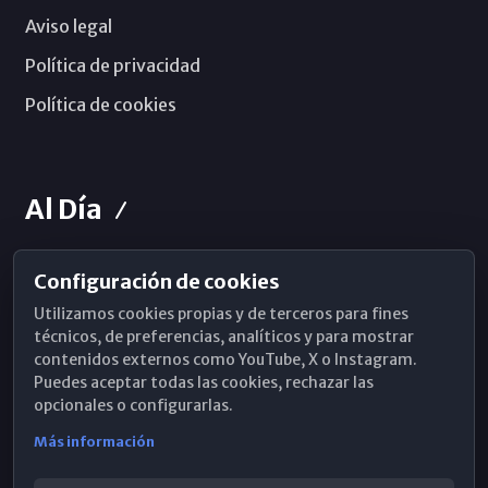
Aviso legal
Política de privacidad
Política de cookies
Al Día
Configuración de cookies
Horarios de Misa
Utilizamos cookies propias y de terceros para fines
Hemeroteca
técnicos, de preferencias, analíticos y para mostrar
contenidos externos como YouTube, X o Instagram.
WhatsApp
Puedes aceptar todas las cookies, rechazar las
opcionales o configurarlas.
Más información