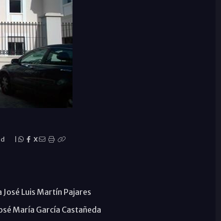
ad
|
X
ta José Luis Martín Pajares
ta José María García Castañeda