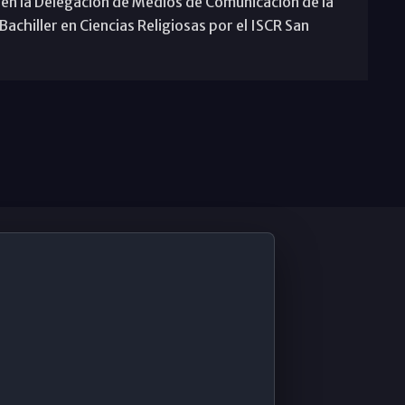
 en la Delegación de Medios de Comunicación de la
achiller en Ciencias Religiosas por el ISCR San
De Interés
Contabilidad ERP
Correo 365