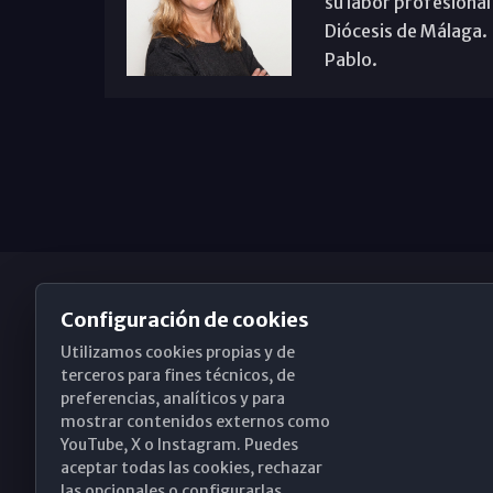
su labor profesional
Diócesis de Málaga. B
Pablo.
Configuración de cookies
Utilizamos cookies propias y de
Obispado de Málaga
terceros para fines técnicos, de
preferencias, analíticos y para
mostrar contenidos externos como
YouTube, X o Instagram. Puedes
Santa María, 18-20. 29015 Málaga
aceptar todas las cookies, rechazar
las opcionales o configurarlas.