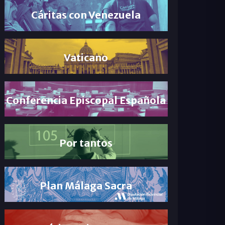
Cáritas con Venezuela
Vaticano
Conferencia Episcopal Española
Por tantos
Plan Málaga Sacra