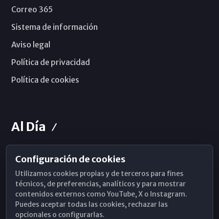
Correo 365
Sistema de información
Aviso legal
Política de privacidad
Política de cookies
Al Día
Configuración de cookies
Horarios de Misa
Utilizamos cookies propias y de terceros para fines
Hemeroteca
técnicos, de preferencias, analíticos y para mostrar
contenidos externos como YouTube, X o Instagram.
WhatsApp
Puedes aceptar todas las cookies, rechazar las
opcionales o configurarlas.