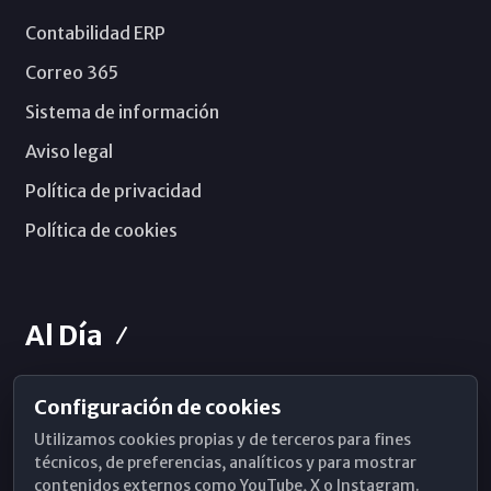
Contabilidad ERP
Correo 365
Sistema de información
Aviso legal
Política de privacidad
Política de cookies
Al Día
Configuración de cookies
Horarios de Misa
Utilizamos cookies propias y de terceros para fines
Hemeroteca
técnicos, de preferencias, analíticos y para mostrar
contenidos externos como YouTube, X o Instagram.