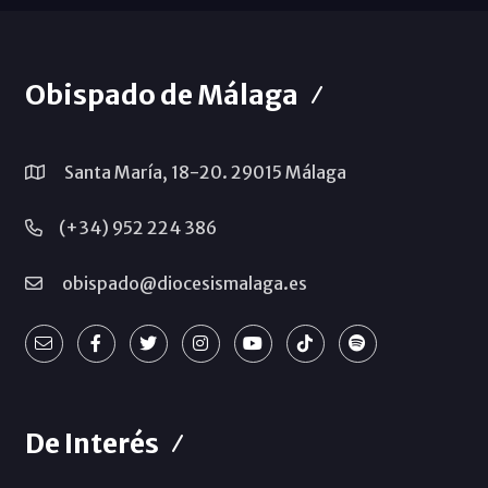
Obispado de Málaga
Santa María, 18-20. 29015 Málaga
(+34) 952 224 386
obispado@diocesismalaga.es
De Interés