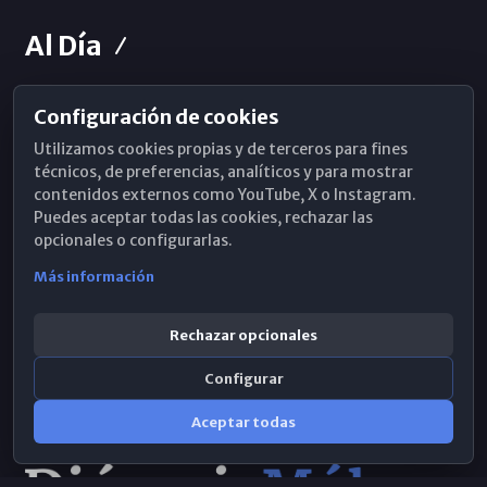
Al Día
Configuración de cookies
Horarios de Misa
Utilizamos cookies propias y de terceros para fines
Hemeroteca
técnicos, de preferencias, analíticos y para mostrar
contenidos externos como YouTube, X o Instagram.
WhatsApp
Puedes aceptar todas las cookies, rechazar las
opcionales o configurarlas.
Más información
Rechazar opcionales
Configurar
Aceptar todas