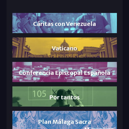
Cáritas con Venezuela
Vaticano
Conferencia Episcopal Española
Por tantos
Plan Málaga Sacra