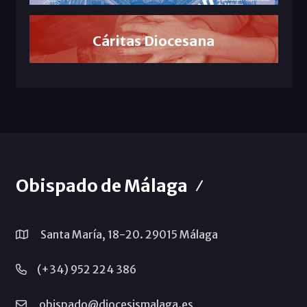
Cáritas Diocesana
Obispado de Málaga
Santa María, 18-20. 29015 Málaga
(+34) 952 224 386
obispado@diocesismalaga.es